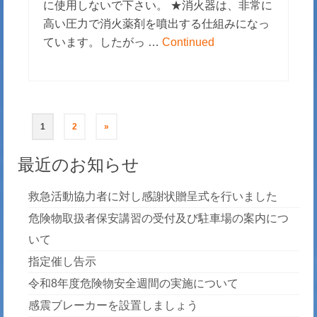
に使用しないで下さい。 ★消火器は、非常に
高い圧力で消火薬剤を噴出する仕組みになっ
ています。したがっ …
Continued
投
1
2
»
稿
最近のお知らせ
の
救急活動協力者に対し感謝状贈呈式を行いました
ペ
危険物取扱者保安講習の受付及び駐車場の案内につ
ー
いて
ジ
指定催し告示
令和8年度危険物安全週間の実施について
送
感震ブレーカーを設置しましょう