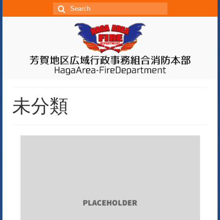
S
e
a
r
c
h
f
o
未分類
r: