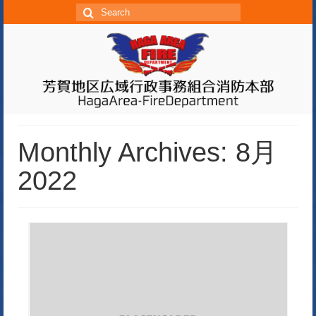
S
e
a
r
c
h
f
o
Monthly Archives: 8月
r:
2022