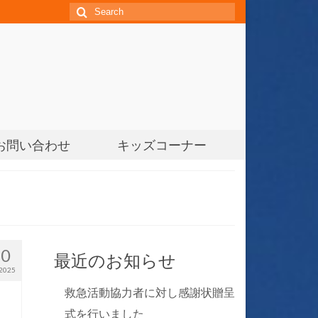
S
e
a
r
c
h
f
o
お問い合わせ
キッズコーナー
r:
30
最近のお知らせ
2025
救急活動協力者に対し感謝状贈呈
式を行いました