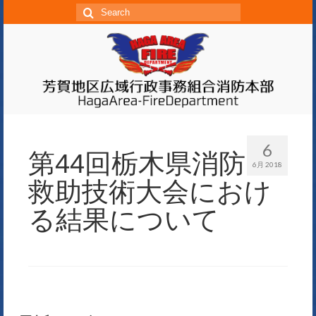
S
e
a
r
c
h
f
o
6
第44回栃木県消防
r:
6月 2018
救助技術大会におけ
る結果について