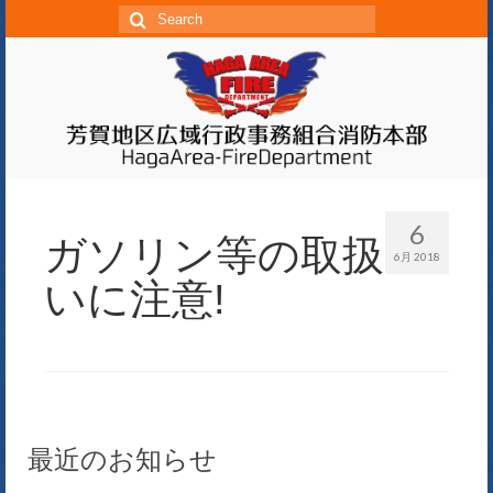
S
e
a
r
c
h
f
o
6
ガソリン等の取扱
r:
6月 2018
いに注意!
最近のお知らせ