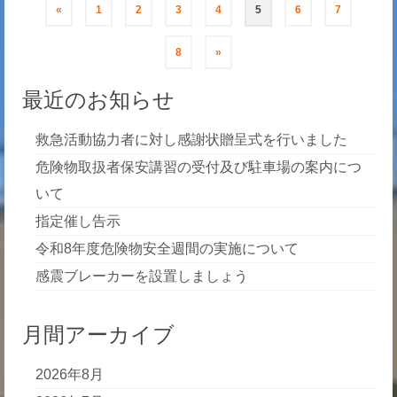
投
«
1
2
3
4
5
6
7
稿
8
»
の
最近のお知らせ
ペ
救急活動協力者に対し感謝状贈呈式を行いました
ー
危険物取扱者保安講習の受付及び駐車場の案内につ
ジ
いて
送
指定催し告示
令和8年度危険物安全週間の実施について
り
感震ブレーカーを設置しましょう
月間アーカイブ
2026年8月