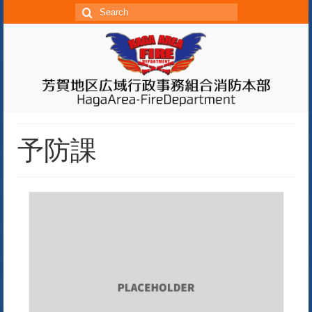
S
e
a
r
c
h
f
o
予防課
r: