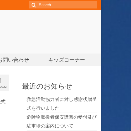
S
e
a
r
c
h
f
o
お問い合わせ
キッズコーナー
r:
1
最近のお知らせ
2022
救急活動協力者に対し感謝状贈呈
様式
式を行いました
危険物取扱者保安講習の受付及び
駐車場の案内について