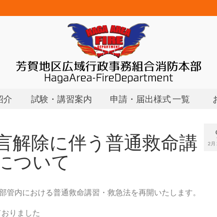
紹介
試験・講習案内
申請・届出様式 一覧
言解除に伴う普通救命講
2月 
について
部管内における普通救命講習・救急法を再開いたします。
ておりました