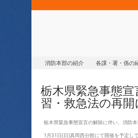
消防本部の紹介
各課・署・係の
栃木県緊急事態宣
習・救急法の再開
栃木県緊急事態宣言の解除に伴い、消防本
1月31日(日)真岡西分館にて開催を予定し