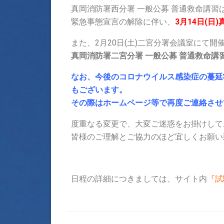
真岡消防署西分署 一般公募 普通救命講
緊急事態宣言の解除に伴い、
3月14日(日
また、2月20日(土)二宮分署会議室にて
真岡消防署二宮分署 一般公募 普通救命講
なお、今後のコロナウイルス感染症の蔓延
もございます。
その際はホームページ等で再度ご連絡させ
度重なる変更で、大変ご迷惑をお掛けして
皆様のご理解とご協力のほど宜しくお願い
日程の詳細につきましては、サイト内
『試