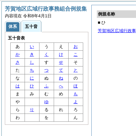
芳賀地区広域行政事務組合例規集
例規名称
内容現在 令和8年4月1日
■ ひ
体系
五十音
芳賀地区広域行政事
五十音表
あ
い
う
え
お
か
き
く
け
こ
さ
し
す
せ
そ
た
ち
つ
て
と
な
に
ぬ
ね
の
は
ひ
ふ
へ
ほ
ま
み
む
め
も
や
ゆ
よ
ら
り
る
れ
ろ
わ
を
ん