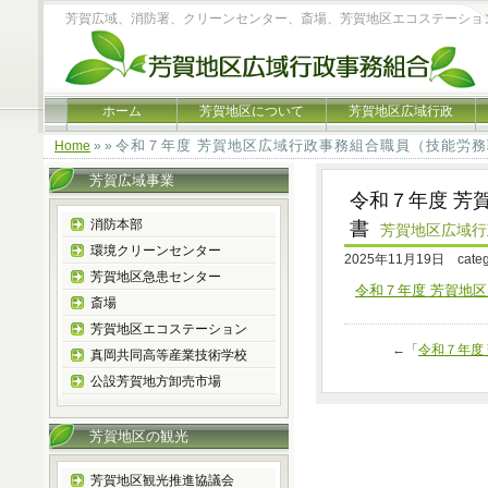
芳賀広域、消防署、クリーンセンター、斎場、芳賀地区エコステーショ
ホーム
芳賀地区について
芳賀地区広域行政
令和７年度 芳賀地区広域行政事務組合職員（技能労務
Home
» »
芳賀広域事業
令和７年度 芳
消防本部
書
芳賀地区広域
環境クリーンセンター
2025年11月19日 cate
芳賀地区急患センター
令和７年度 芳賀地
斎場
芳賀地区エコステーション
←「
令和７年度
真岡共同高等産業技術学校
公設芳賀地方卸売市場
芳賀地区の観光
芳賀地区観光推進協議会