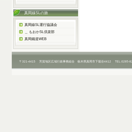
真岡線SLの旅
真岡線SL運行協議会
＿ もおかSL倶楽部
真岡鐵道WEB
〒321-4415 芳賀地区広域行政事務組合 栃木県真岡市下籠谷4412 TEL:0285-8