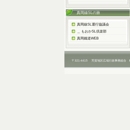
真岡線SLの旅
真岡線SL運行協議会
＿ もおかSL倶楽部
真岡鐵道WEB
〒321-4415 芳賀地区広域行政事務組合 栃木