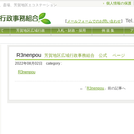
個人情報の保護
、斎場、芳賀地区エコステーション
Tel.
【
メールフォームでのお問い合わせ
】
いて
芳賀地区広域行政
入札・財政・採用
例 規 集
ア
R3nenpou
芳賀地区広域行政事務組合 公式 ページ
2022年08月02日 category :
R3nenpou
←「
R3nenpou
」前の記事へ