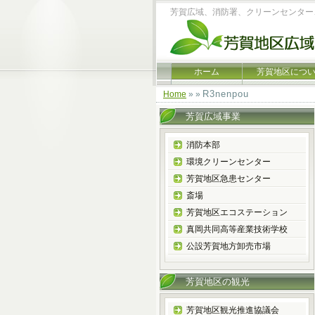
芳賀広域、消防署、クリーンセンター
ホーム
芳賀地区につ
R3nenpou
Home
» »
芳賀広域事業
消防本部
環境クリーンセンター
芳賀地区急患センター
斎場
芳賀地区エコステーション
真岡共同高等産業技術学校
公設芳賀地方卸売市場
芳賀地区の観光
芳賀地区観光推進協議会