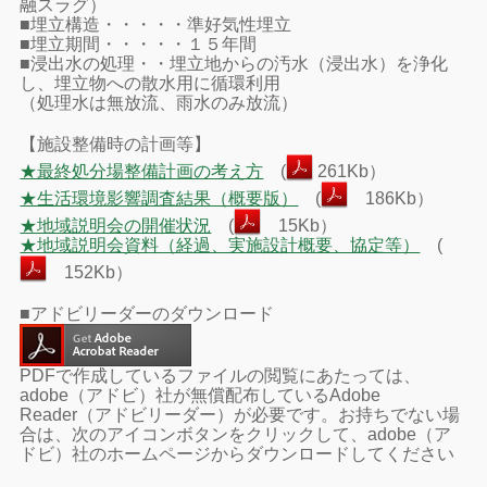
融スラグ）
■埋立構造・・・・・準好気性埋立
■埋立期間・・・・・１５年間
■浸出水の処理・・埋立地からの汚水（浸出水）を浄化
し、埋立物への散水用に循環利用
（処理水は無放流、雨水のみ放流）
【施設整備時の計画等】
★最終処分場整備計画の考え方
(
261Kb）
★生活環境影響調査結果（概要版）
(
186Kb）
★地域説明会の開催状況
(
15Kb）
★地域説明会資料（経過、実施設計概要、協定等）
(
152Kb）
■アドビリーダーのダウンロード
PDFで作成しているファイルの閲覧にあたっては、
adobe（アドビ）社が無償配布しているAdobe
Reader（アドビリーダー）が必要です。お持ちでない場
合は、次のアイコンボタンをクリックして、adobe（ア
ドビ）社のホームページからダウンロードしてください