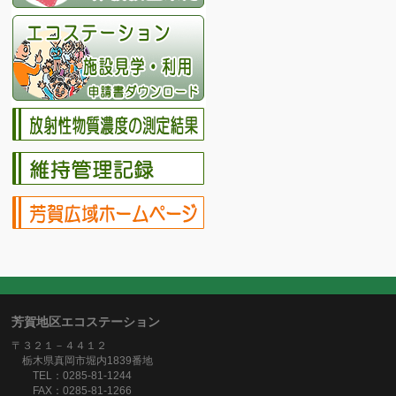
芳賀地区エコステーション
〒３２１－４４１２
栃木県真岡市堀内1839番地
TEL：0285-81-1244
FAX：0285-81-1266