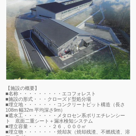
【施設の概要】
■名称・・・・・・・・・エコフォレスト
■施設の形式・・・クローズド型処分場
■埋立地・・・・・・・コンクリートピット構造（長さ
108m 幅32m 平均深さ9m）
■遮水工・・・・・・・メタロセン系ポリエチレンシー
ト 底面二重シート＋漏水検知システム
■埋立容量・・・・・２６，０００㎥
■埋立物・・・・・・・焼却灰（焼却残渣、不燃残渣、溶