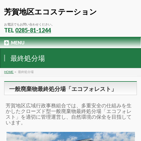
芳賀地区エコステーション
お電話でもお問い合わせください。
TEL
0285-81-1244
MENU
最終処分場
HOME
»
最終処分場
一般廃棄物最終処分場「エコフォレスト」
芳賀地区広域行政事務組合では、多重安全の仕組みを生
かしたクローズド型一般廃棄物最終処分場「エコフォレ
スト」を適切に管理運営し、自然環境の保全を目指して
います。