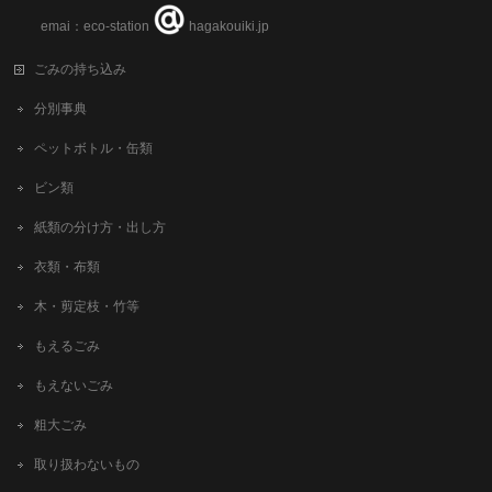
emai：eco-station
hagakouiki.jp
ごみの持ち込み
分別事典
ペットボトル・缶類
ビン類
紙類の分け方・出し方
衣類・布類
木・剪定枝・竹等
もえるごみ
もえないごみ
粗大ごみ
取り扱わないもの