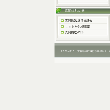
真岡線SLの旅
真岡線SL運行協議会
＿ もおかSL倶楽部
真岡鐵道WEB
〒321-4415 芳賀地区広域行政事務組合 栃木