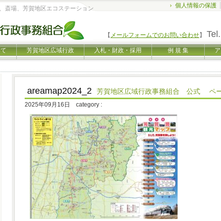
個人情報の保護
、斎場、芳賀地区エコステーション
Tel.
【
メールフォームでのお問い合わせ
】
いて
芳賀地区広域行政
入札・財政・採用
例 規 集
ア
areamap2024_2
芳賀地区広域行政事務組合 公式 ペ
2025年09月16日 category :