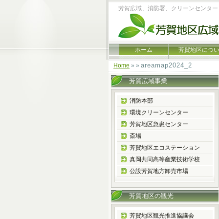
芳賀広域、消防署、クリーンセンター
ホーム
芳賀地区につ
areamap2024_2
Home
» »
芳賀広域事業
消防本部
環境クリーンセンター
芳賀地区急患センター
斎場
芳賀地区エコステーション
真岡共同高等産業技術学校
公設芳賀地方卸売市場
芳賀地区の観光
芳賀地区観光推進協議会