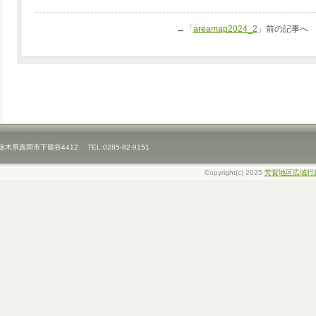
←「
areamap2024_2
」前の記事
県真岡市下籠谷4412 TEL:0285-82-9151
Copyright(c) 2025
芳賀地区広域行