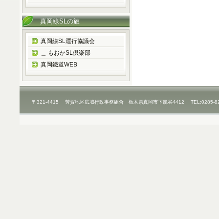
真岡線SLの旅
真岡線SL運行協議会
＿ もおかSL倶楽部
真岡鐵道WEB
〒321-4415 芳賀地区広域行政事務組合 栃木県真岡市下籠谷4412 TEL:0285-8