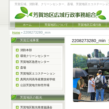
芳賀広域、消防署、クリーンセンター、斎場、芳賀地区エコステーショ
ホーム
芳賀地区について
芳賀地区広域行政
2208273280_min
Home
»
2208273280_min
芳賀広域事業
消防本部
環境クリーンセンター
芳賀地区急患センター
斎場
芳賀地区エコステーション
真岡共同高等産業技術学校
公設芳賀地方卸売市場
芳賀地区の観光
芳賀地区観光推進協議会