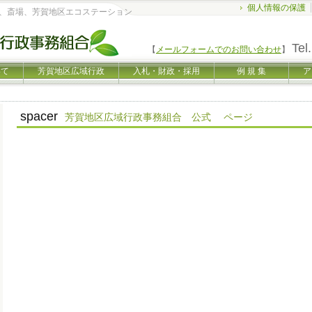
個人情報の保護
、斎場、芳賀地区エコステーション
Tel.
【
メールフォームでのお問い合わせ
】
いて
芳賀地区広域行政
入札・財政・採用
例 規 集
ア
spacer
芳賀地区広域行政事務組合 公式 ページ