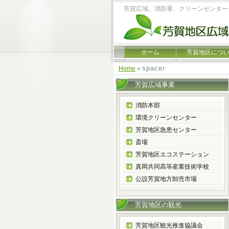
芳賀広域、消防署、クリーンセンター
ホーム
芳賀地区につ
spacer
Home
»
芳賀広域事業
消防本部
環境クリーンセンター
芳賀地区急患センター
斎場
芳賀地区エコステーション
真岡共同高等産業技術学校
公設芳賀地方卸売市場
芳賀地区の観光
芳賀地区観光推進協議会