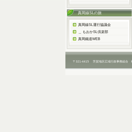
真岡線SLの旅
真岡線SL運行協議会
＿ もおかSL倶楽部
真岡鐵道WEB
〒321-4415 芳賀地区広域行政事務組合 栃木