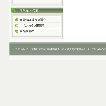
真岡線SLの旅
真岡線SL運行協議会
＿ もおかSL倶楽部
真岡鐵道WEB
〒321-4415 芳賀地区広域行政事務組合 栃木県真岡市下籠谷4412 TEL:0285-8