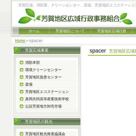
芳賀広域、消防署、クリーンセンター、斎場、芳賀地区エコステーショ
ホーム
芳賀地区について
芳賀地区広域行政
spacer
Home
»
spacer
芳賀広域事業
芳賀地区広域
消防本部
環境クリーンセンター
芳賀地区急患センター
斎場
芳賀地区エコステーション
真岡共同高等産業技術学校
公設芳賀地方卸売市場
芳賀地区の観光
芳賀地区観光推進協議会