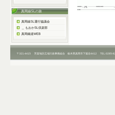
真岡線SLの旅
真岡線SL運行協議会
＿ もおかSL倶楽部
真岡鐵道WEB
〒321-4415 芳賀地区広域行政事務組合 栃木県真岡市下籠谷4412 TEL:0285-8