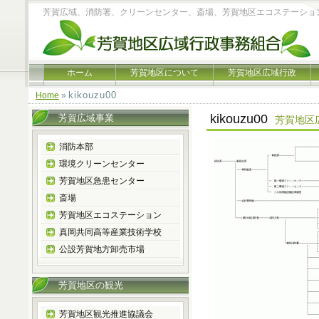
芳賀広域、消防署、クリーンセンター、斎場、芳賀地区エコステーショ
ホーム
芳賀地区について
芳賀地区広域行政
kikouzu00
Home
»
kikouzu00
芳賀広域事業
芳賀地区
消防本部
環境クリーンセンター
芳賀地区急患センター
斎場
芳賀地区エコステーション
真岡共同高等産業技術学校
公設芳賀地方卸売市場
芳賀地区の観光
芳賀地区観光推進協議会