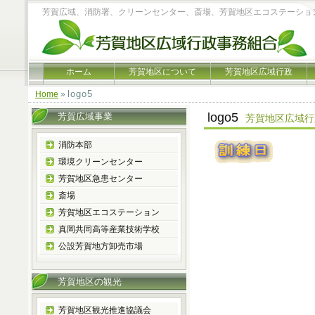
芳賀広域、消防署、クリーンセンター、斎場、芳賀地区エコステーショ
ホーム
芳賀地区について
芳賀地区広域行政
logo5
Home
»
logo5
芳賀広域事業
芳賀地区広域
消防本部
環境クリーンセンター
芳賀地区急患センター
斎場
芳賀地区エコステーション
真岡共同高等産業技術学校
公設芳賀地方卸売市場
芳賀地区の観光
芳賀地区観光推進協議会