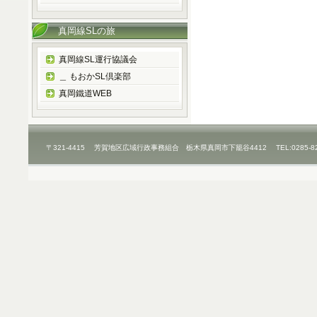
真岡線SLの旅
真岡線SL運行協議会
＿ もおかSL倶楽部
真岡鐵道WEB
〒321-4415 芳賀地区広域行政事務組合 栃木県真岡市下籠谷4412 TEL:0285-8