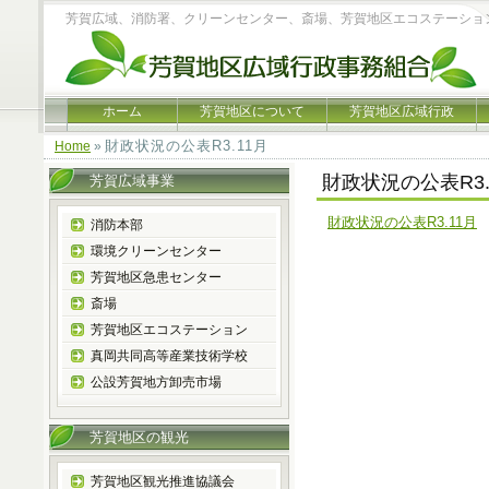
芳賀広域、消防署、クリーンセンター、斎場、芳賀地区エコステーショ
ホーム
芳賀地区について
芳賀地区広域行政
財政状況の公表R3.11月
Home
»
財政状況の公表R3.
芳賀広域事業
財政状況の公表R3.11月
消防本部
環境クリーンセンター
芳賀地区急患センター
斎場
芳賀地区エコステーション
真岡共同高等産業技術学校
公設芳賀地方卸売市場
芳賀地区の観光
芳賀地区観光推進協議会