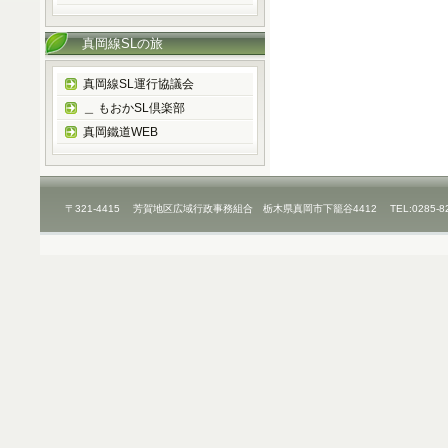
真岡線SLの旅
真岡線SL運行協議会
＿ もおかSL倶楽部
真岡鐵道WEB
〒321-4415 芳賀地区広域行政事務組合 栃木県真岡市下籠谷4412 TEL:0285-8