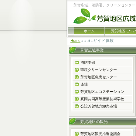
芳賀広域、消防署、クリーンセンター
ホーム
芳賀地区につ
SLガイド体験
Home
» »
芳賀広域事業
消防本部
環境クリーンセンター
芳賀地区急患センター
斎場
芳賀地区エコステーション
真岡共同高等産業技術学校
公設芳賀地方卸売市場
芳賀地区の観光
芳賀地区観光推進協議会