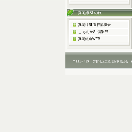
真岡線SLの旅
真岡線SL運行協議会
＿ もおかSL倶楽部
真岡鐵道WEB
〒321-4415 芳賀地区広域行政事務組合 栃木