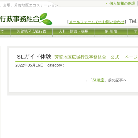
個人情報の保護
、斎場、芳賀地区エコステーション
Tel.
【
メールフォームでのお問い合わせ
】
いて
芳賀地区広域行政
入札・財政・採用
例 規 集
ア
SLガイド体験
芳賀地区広域行政事務組合 公式 ページ
2022年05月16日 category :
←「
SL教室
」前の記事へ