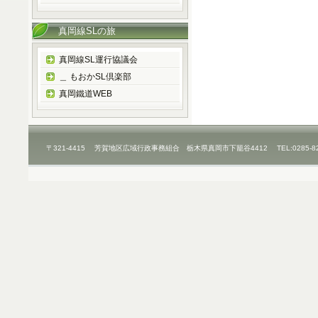
真岡線SLの旅
真岡線SL運行協議会
＿ もおかSL倶楽部
真岡鐵道WEB
〒321-4415 芳賀地区広域行政事務組合 栃木県真岡市下籠谷4412 TEL:0285-8