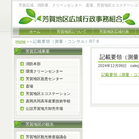
芳賀広域、消防署、クリーンセンター、斎場、芳賀地区エコステーショ
ホーム
芳賀地区について
芳賀地区広域行政
記載要領（測量・コンサル）R7.8
Home
» »
芳賀広域事業
記載要領（測量
消防本部
2024年12月09日 cate
環境クリーンセンター
記載要領（測量・コン
芳賀地区急患センター
斎場
芳賀地区エコステーション
真岡共同高等産業技術学校
公設芳賀地方卸売市場
芳賀地区の観光
芳賀地区観光推進協議会