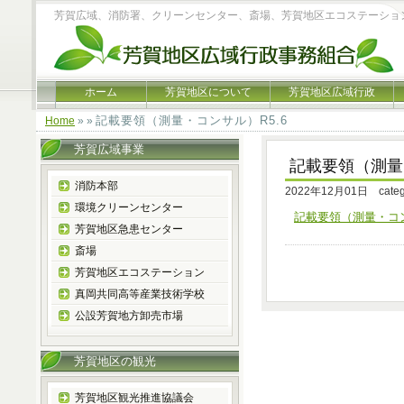
芳賀広域、消防署、クリーンセンター、斎場、芳賀地区エコステーショ
ホーム
芳賀地区について
芳賀地区広域行政
記載要領（測量・コンサル）R5.6
Home
» »
芳賀広域事業
記載要領（測量
消防本部
2022年12月01日 cate
環境クリーンセンター
記載要領（測量・コン
芳賀地区急患センター
斎場
芳賀地区エコステーション
真岡共同高等産業技術学校
公設芳賀地方卸売市場
芳賀地区の観光
芳賀地区観光推進協議会