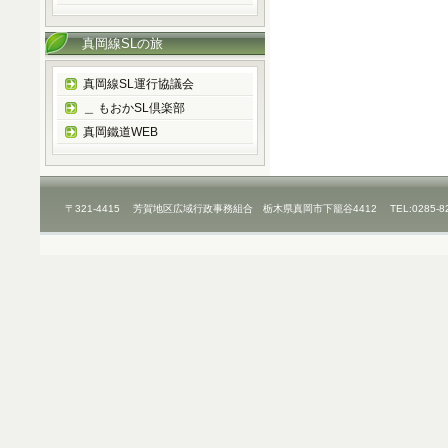
真岡線SLの旅
真岡線SL運行協議会
＿ もおかSL倶楽部
真岡鐵道WEB
〒321-4415 芳賀地区広域行政事務組合 栃木県真岡市下籠谷4412 TEL:0285-8