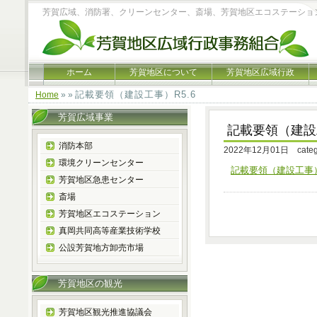
芳賀広域、消防署、クリーンセンター、斎場、芳賀地区エコステーショ
ホーム
芳賀地区について
芳賀地区広域行政
記載要領（建設工事）R5.6
Home
» »
芳賀広域事業
記載要領（建設工
消防本部
2022年12月01日 cate
環境クリーンセンター
記載要領（建設工事）
芳賀地区急患センター
斎場
芳賀地区エコステーション
真岡共同高等産業技術学校
公設芳賀地方卸売市場
芳賀地区の観光
芳賀地区観光推進協議会