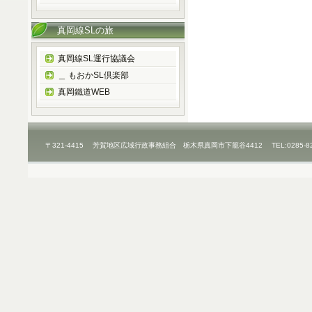
真岡線SLの旅
真岡線SL運行協議会
＿ もおかSL倶楽部
真岡鐵道WEB
〒321-4415 芳賀地区広域行政事務組合 栃木県真岡市下籠谷4412 TEL:0285-8