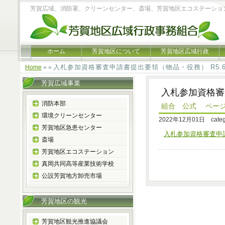
芳賀広域、消防署、クリーンセンター、斎場、芳賀地区エコステーショ
ホーム
芳賀地区について
芳賀地区広域行政
入札参加資格審査申請書提出要領（物品・役務） R5.
Home
» »
芳賀広域事業
入札参加資格審
消防本部
組合 公式 ペー
環境クリーンセンター
2022年12月01日 cate
芳賀地区急患センター
入札参加資格審査申請
斎場
芳賀地区エコステーション
真岡共同高等産業技術学校
公設芳賀地方卸売市場
芳賀地区の観光
芳賀地区観光推進協議会