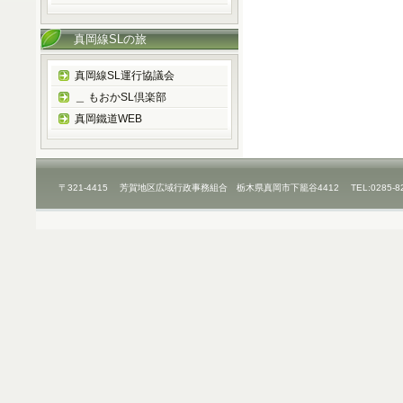
真岡線SLの旅
真岡線SL運行協議会
＿ もおかSL倶楽部
真岡鐵道WEB
〒321-4415 芳賀地区広域行政事務組合 栃木県真岡市下籠谷4412 TEL:0285-8