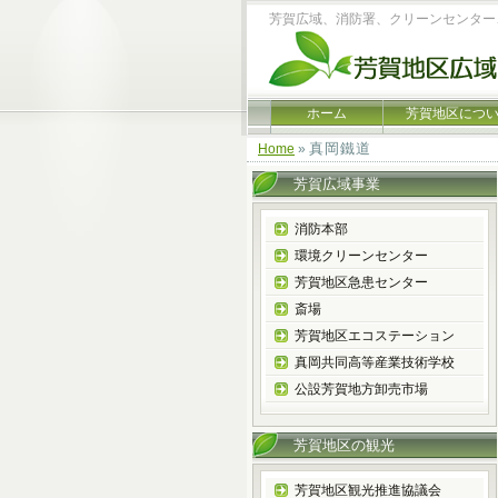
芳賀広域、消防署、クリーンセンター
ホーム
芳賀地区につ
真岡鐵道
Home
»
芳賀広域事業
消防本部
環境クリーンセンター
芳賀地区急患センター
斎場
芳賀地区エコステーション
真岡共同高等産業技術学校
公設芳賀地方卸売市場
芳賀地区の観光
芳賀地区観光推進協議会