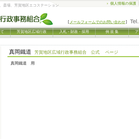
個人情報の保護
、斎場、芳賀地区エコステーション
Tel.
【
メールフォームでのお問い合わせ
】
いて
芳賀地区広域行政
入札・財政・採用
例 規 集
ア
真岡鐵道
芳賀地区広域行政事務組合 公式 ページ
真岡鐵道 用