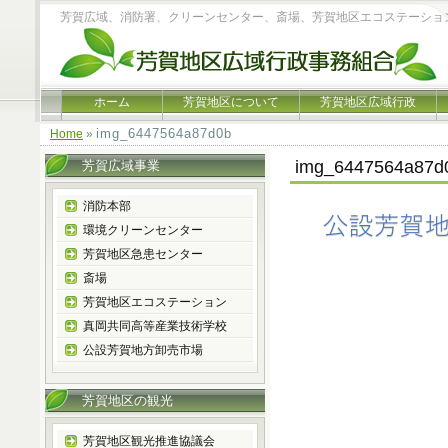
芳賀広域、消防署、クリーンセンター、斎場、芳賀地区エコステーショ
ホーム
芳賀地区について
芳賀地区広域行政
img_6447564a87d0b
Home
»
img_6447564a87d
芳賀広域事業
消防本部
環境クリーンセンター
芳賀地区急患センター
斎場
芳賀地区エコステーション
真岡共同高等産業技術学校
公設芳賀地方卸売市場
芳賀地区の観光
芳賀地区観光推進協議会