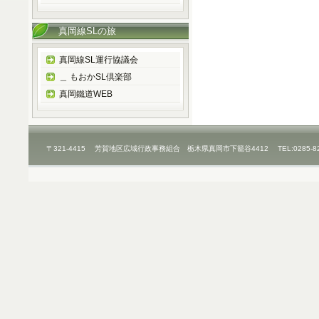
真岡線SLの旅
真岡線SL運行協議会
＿ もおかSL倶楽部
真岡鐵道WEB
〒321-4415 芳賀地区広域行政事務組合 栃木県真岡市下籠谷4412 TEL:0285-8