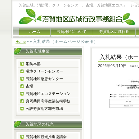
芳賀広域、消防署、クリーンセンター、斎場、芳賀地区エコステーショ
ホーム
芳賀地区について
芳賀地区広域行政
入札結果（ホームページ公表用）
Home
» »
芳賀広域事業
入札結果（ホー
消防本部
2026年03月19日 cate
環境クリーンセンター
芳賀地区急患センター
斎場
芳賀地区エコステーション
真岡共同高等産業技術学校
公設芳賀地方卸売市場
芳賀地区の観光
芳賀地区観光推進協議会