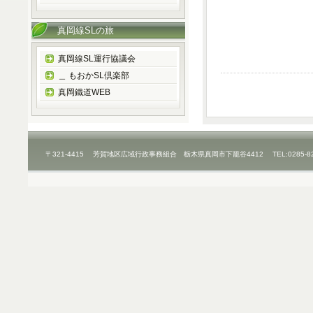
真岡線SLの旅
真岡線SL運行協議会
＿ もおかSL倶楽部
真岡鐵道WEB
〒321-4415 芳賀地区広域行政事務組合 栃木県真岡市下籠谷4412 TEL:0285-8